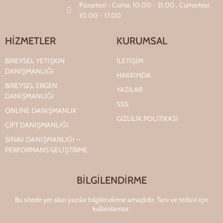
Pazartesi - Cuma: 10.00 - 21.00 , Cumartesi:
10.00 - 17.00
HİZMETLER
KURUMSAL
BIREYSEL YETIŞKIN
İLETİŞİM
DANIŞMANLIĞI
HAKKIMDA
BIREYSEL ERGEN
YAZILAR
DANIŞMANLIĞI
SSS
ONLINE DANIŞMANLIK
GİZLİLİK POLİTİKASI
ÇIFT DANIŞMANLIĞI
SINAV DANIŞMANLIĞI –
PERFORMANS GELIŞTIRME
BİLGİLENDİRME
Bu sitede yer alan yazılar bilgilendirme amaçlıdır. Tanı ve tedavi için
kullanılamaz.